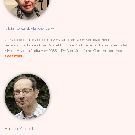
Silvia Schenkolewski -Kroll​
Cursó todos sus estudios universitarios en la Universidad Hebrea de
Jerusalén, obteniendo en 1965 el título de Archivera Diplomada, en 1969
MA en Historia Judía y en 1985 el PhD en Judaísmo Contemporáneo.
Leer más…
Efraim Zadoff​