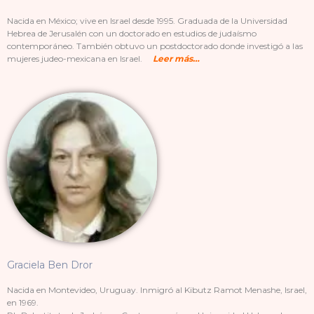
Nacida en M
é
xico; vive en Israel desde 1995. Graduada de la Universidad
Hebrea de Jerusalén con un doctorado en estudios de judaísmo
contemporáneo. También obtuvo un postdoctorado donde investigó a las
mujeres judeo-mexicana en Israel.
Leer más…
Graciela Ben Dror
Nacida en Montevideo, Uruguay. Inmigró al Kibutz Ramot Menashe, Israel,
en 1969.