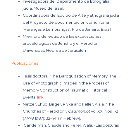
Investigadora del Departmento de Etnografía
judía, Museo de Israel.
Coordinadora del Equipo de Arte y Etnografía judía
del Proyecto de documentación comunitaria
‘Heranças e Lembranças’, Rio de Janeiro, Brazil
Miembro del equipo de las excavaciones
arquelológicas de Jericho y el Herodión,
Universidad Hebrea de Jerusalém.
Publicaciones
Tésis doctoral:
‘The Baroquization of Memory’
The
Use of Photographic Images in the Process of
Memory Construction of Traumatic Historical
Events.
link
Netzer, Ehud, Birger, Rivka and Feller, Aiala.
“The
Churches of Herodion”
.
Qadmoniot
Vol XX. Nos. 1-2
(77-78 1987): 32-44. (in Hebrew).
Gandelman, Claude and Feller, Aiala.
«Las posturas