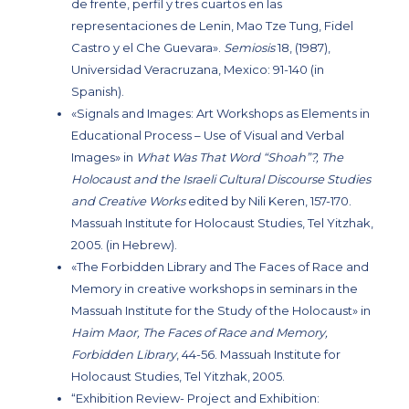
de frente, perfil y tres cuartos en las
representaciones de Lenin, Mao Tze Tung, Fidel
Castro y el Che Guevara»
.
Semiosis
18, (1987),
Universidad Veracruzana, Mexico: 91-140 (in
Spanish).
«Signals and Images: Art Workshops as Elements in
Educational Process – Use of Visual and Verbal
Images»
in
What Was That Word “Shoah”?, The
Holocaust and the Israeli Cultural Discourse Studies
and Creative Works
edited by Nili Keren, 157-170.
Massuah Institute for Holocaust Studies, Tel Yitzhak,
2005. (in Hebrew).
«The Forbidden Library and The Faces of Race and
Memory in creative workshops in seminars in the
Massuah Institute for the Study of the Holocaust»
in
Haim Maor, The Faces of Race and Memory,
Forbidden Library
, 44-56. Massuah Institute for
Holocaust Studies, Tel Yitzhak, 2005.
“Exhibition Review- Project and Exhibition: