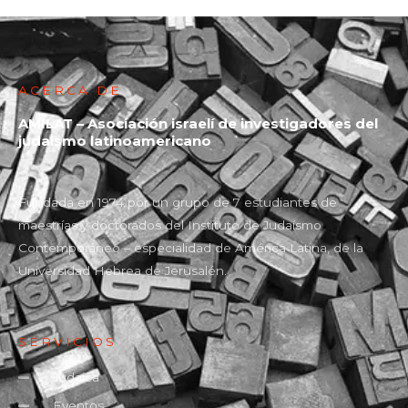
ACERCA DE
AMILAT – Asociación israelí de investigadores del
judaísmo latinoamericano
Fundada en 1974 por un grupo de 7 estudiantes de
maestrías y doctorados del Instituto de Judaísmo
Contemporáneo – especialidad de América Latina, de la
Universidad Hebrea de Jerusalén.
SERVICIOS
Judaica
Eventos