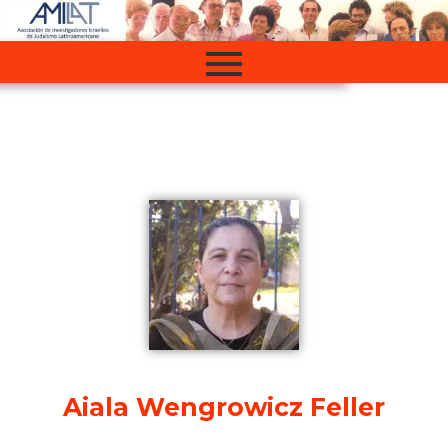
Ir
al
contenido
Aiala Wengrowicz Feller