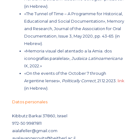
(in Hebrew).
«The Tunnel of Time – A Programme for Historical,
Educational and Social Documentation»
, Memory
and Research, Journal of the Association for Oral
Documentation, Issue 3, May 2020, pp. 43-65. (in
Hebrew).
«Memoria visual del atentado a la Amia. dos
iconografías paralelas»
,
Judaica Latinoamericana
IX, 2022.»
«On the events of the October 7 through
Argentine lenses»
,
Politically Correct
, 21.12.2023.
link
(in Hebrew).
Datos personales
Kibbutz Barkai 37860, Israel
972-50 9987811
aialafeller@gmail.com
ayalavangerovits@beitberl.ac.il