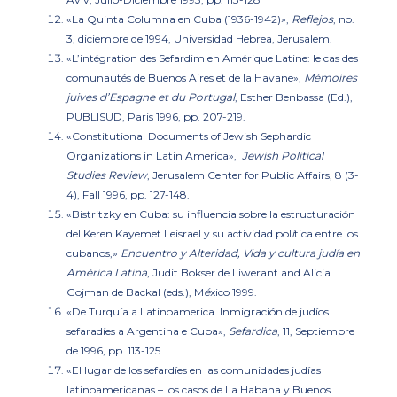
«La Quinta Columna en Cuba (1936-1942)»
,
Reflejos
, no.
3, diciembre de 1994, Universidad Hebrea, Jerusalem.
«L’intégration des Sefardim en Amérique Latine: le cas des
comunautés de Buenos Aires et de la Havane»
,
Mémoires
juives d’Espagne et du Portugal
, Esther Benbassa (Ed.),
PUBLISUD, Paris 1996, pp. 207-219.
«Constitutional Documents of Jewish Sephardic
Organizations in Latin America»,
Jewish Political
Studies Review
, Jerusalem Center for Public Affairs, 8 (3-
4), Fall 1996, pp. 127-148.
«Bistritzky en Cuba: su influencia sobre la estructuración
del Keren Kayemet Leisrael y su actividad pol
í
tica entre los
cubanos,»
Encuentro y Alteridad, Vida y cultura judía en
América Latina
, Judit Bokser de Liwerant and Alicia
Gojman de Backal (eds.), M
é
xico 1999.
«De Turquía a Latinoamerica. Inmigración de judíos
sefaradíes a Argentina e Cuba»
,
Sefardica
, 11, Septiembre
de 1996, pp. 113-125.
«El lugar de los sefardíes en las comunidades judías
latinoamericanas – los casos de La Habana y Buenos