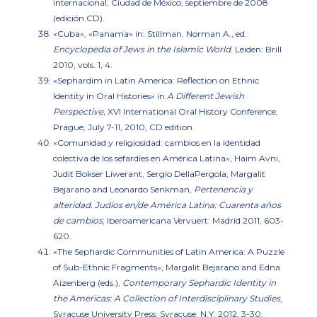
internacional, Ciudad de México, septiembre de 2008
(edición CD).
«Cuba», «Panama»
in: Stillman, Norman A., ed.
Encyclopedia of Jews in the Islamic World
. Leiden: Brill
2010, vols. 1, 4.
«Sephardim in Latin America: Reflection on Ethnic
Identity in Oral Histories»
in
A Different Jewish
Perspective
, XVI International Oral History Conference,
Prague, July 7-11, 2010, CD edition.
«Comunidad y religiosidad: cambios en la identidad
colectiva de los sefardíes en América Latina»
, Haim Avni,
Judit Bokser Liwerant, Sergio DellaPergola, Margalit
Bejarano and Leonardo Senkman,
Pertenencia y
alteridad. Judíos en/de América Latina: Cuarenta años
de cambios
, Iberoamericana Vervuert: Madrid 2011, 603-
620.
«The Sephardic Communities of Latin America:
A Puzzle
of Sub-Ethnic Fragments»
, Margalit Bejarano and Edna
Aizenberg (eds.),
Contemporary Sephardic Identity in
the Americas: A Collection of Interdisciplinary Studies
,
Syracuse University Press: Syracuse, N.Y. 2012, 3-30.