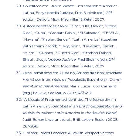
Co-editora con Efraim Zadoff:
Entradas sobre América
nd
Latina, Encyclopedia Judaica
, Fred Skolnik (ed.), 2
edition, Detroit, Mich: Macmillan & Keter, 2007.
Autora de entradas: “Avni Haim”, “Blis, David”, “Costa
Rica”, “Cuba”, “Grobart Fabio”, “El Salvador”, “FESELA”,
“Havana”, “Kaplan, Sender”, “Latin America” (together
with Efraim Zadoff), “Levy, Sion”, “Liwerant, Daniel”,
“Miami – Cubans”, “Puerto Rico”, “Sittehon Dabah,
nd
Shaul”,
Encyclopedia Judaica
, Fred Skolnik (ed.), 2
edition, Detroit, Mich: Macmillan & Keter, 2007
«Anti-semitismo em Cuba no Período da Shoá: Atividade
Alemã por Intermédio da População Espanhola»
,
O anti-
semitismo nas Américas,
Maria Luiza Tucci Carneiro
(org.) Ed.USP, São Paulo 2007,
461
-492.
“A Mosaic of Fragmented Identities: The Sephardim in
Latin America”
,
Identities in an Era of Globalization and
Multiculturalism: Latin America in the Jewish World
,
Judit Bokser Liwerant et. al., Brill: Leiden-Boston 2008,
267-286.
«Former Forced Laborers: A Jewish Perspective from