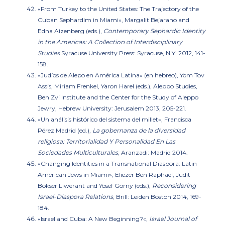
«From Turkey to the United States: The Trajectory of the
Cuban Sephardim in Miami»,
Margalit Bejarano and
Edna Aizenberg (eds.),
Contemporary Sephardic Identity
in the Americas: A Collection of Interdisciplinary
Studies
Syracuse University Press: Syracuse, N.Y. 2012, 141-
158.
«Judíos de Alepo en América Latina»
(en hebreo), Yom Tov
Assis, Miriam Frenkel, Yaron Harel (eds.), Aleppo Studies,
Ben Zvi Institute and the Center for the Study of Aleppo
Jewry, Hebrew University: Jerusalem 2013, 205-221.
«Un análisis histórico del sistema del millet», Francisca
Pérez Madrid (ed.),
La
gobernanza de la diversidad
religiosa
:
Territorialidad Y Personalidad En Las
Sociedades Multiculturales
, Aranzadi: Madrid 2014.
«Changing Identities in a Transnational Diaspora: Latin
American Jews in Miami»,
Eliezer Ben Raphael, Judit
Bokser Liwerant and Yosef Gorny (eds.),
Reconsidering
Israel-Diaspora Relations
, Brill: Leiden Boston 2014, 169-
184.
«Israel and Cuba: A New Beginning?
«,
Israel Journal of