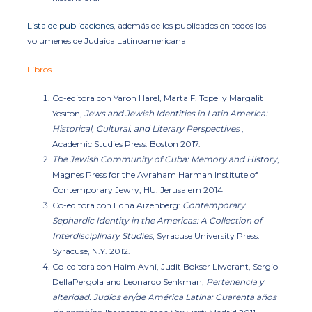
Lista de publicaciones
,
además de los publicados en todos los
volumenes de Judaica Latinoamericana
Libros
Co-editora con Yaron Harel, Marta F. Topel y Margalit
Yosifon,
Jews and Jewish Identities in Latin America:
Historical, Cultural, and Literary Perspectives
,
Academic Studies Press: Boston 2017.
The Jewish Community of Cuba: Memory and History
,
Magnes Press for the Avraham Harman Institute of
Contemporary Jewry, HU: Jerusalem 2014
Co-editora con Edna Aizenberg:
Contemporary
Sephardic Identity in the Americas: A Collection of
Interdisciplinary Studies
, Syracuse University Press:
Syracuse, N.Y. 2012.
Co-editora con Haim Avni, Judit Bokser Liwerant, Sergio
DellaPergola and Leonardo Senkman,
Pertenencia y
alteridad. Judíos en/de América Latina: Cuarenta años