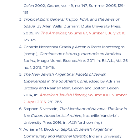
Gefen 2002, Gesher, vol. 49, no. 147, Summer 2003, 129-
131
Tropical Zion: General Trujillo, FDR, and the Jews of
Sosúa
. By Allen Wells. Durham: Duke University Press,
2009, in:
The Americas
,
Volume 67, Number 1, July 2010
,
123-125
Gerardo Necoechea Gracia y Antonio Torres Montenegro
(comp.),
Caminos de historia y memoria en América
Latina
, Imago Mundi: Buenos Aires 2011, in: E.I.A.L., Vol. 26
no. 1, 2015, 115-118.
The New Jewish Argentina: Facets of Jewish
Experiences in the Southern Cone
,
edited by Adriana
Brodsky and Raanan Rein, Leiden and Boston: Leiden
2014, in
:
American Jewish History
,
Volume 100, Number
2, April 2016
, 281-283
Stephen Silverstein,
The Merchant of Havana: The Jew in
the Cuban Abolitionist Archive
, Nashville: Vanderbilt
University Press 2016, in:
AJS
(forthcoming)
Adriana M. Brodsky,
Sephardi, Jewish Argentine:
Community and National Identity
, Indiana University