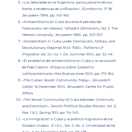
«Los Sefaradíes en la Argentina: particularismo étnico
frente a tendencias de unificación»
,
Rumbos
no. 17-18,
Jerusalem 1986, pp. 143-160.
«Antisemitismo en Cuba durante el período del
holocausto»
(en hebreo),
Yahadut Zemanenu
, Vol, 5, The
Hebrew University, Jerusalem 1989, pp. 301-327.
«Antisemitism in Cuba under Democratic, Military and
Revolutionary Regimes 1944-1963»
,
Patterns of
Prejudice
, Vol. 24, no. 1, IJA, Summer 1990, pp. 32-46.
«El problema del antisemitismo en Cuba y la revolución
de Fidel Castro».
Ensayos sobre Judaismo
Latinoamericano
, Mila Buenos Aires 1990, pp. 173-184.
«The Cuban Jewish Community Today»
,
Jerusalem
Letter
, 16 December 1990, Jerusalem Center for Public
Affairs.
«The Jewish Community of Cuba between Continuity
and Extinction»,
Jewish Political Studies Review
, Vol, 3,
Nos. 1 & 2, Spring 1991, pp. 114-140.
«La inmigración a Cuba y la política migratoria de los
Estados Unidos»,
E.I.A.L.
, Vol. 4, No. 2, Universidad de tel
Aviv, Julio-Diciembre 1993, pp. 113-128