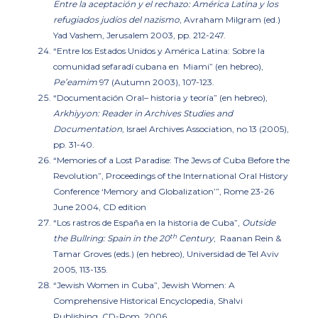
Entre la aceptación y el rechazo: América Latina y los
refugiados judíos del nazismo
, Avraham Milgram (ed.)
Yad Vashem, Jerusalem 2003, pp. 212-247.
“Entre los Estados Unidos y América Latina: Sobre la
comunidad sefaradí cubana en Miami”
(en hebreo),
Pe’eamim
97 (Autumn 2003), 107-123.
“Documentación Oral– historia y teoría”
(en hebreo),
Arkhiyyon: Reader in Archives Studies and
Documentation
, Israel Archives Association, no 13 (2005),
pp. 31-40.
“
Memories of a Lost Paradise: The Jews of Cuba Before the
Revolution”,
Proceedings of the International Oral History
Conference ‘Memory and Globalization’”, Rome 23-26
June 2004, CD edition
“Los rastros de España en la historia de Cuba”
,
Outside
th
the Bullring: Spain in the 20
Century
, Raanan Rein &
Tamar Groves (eds.) (en hebreo), Universidad de Tel Aviv
2005, 113-135.
“Jewish Women in Cuba”
, Jewish Women: A
Comprehensive Historical Encyclopedia, Shalvi
Publishing, CD-Rom, 2006.