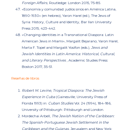
Foreign Affairs
, Routledge: London 2015, 75-85.
«Economía y comunidad: judíos sirios en América Latina,
1890-1930»
(en hebreo), Yaron Harel (ed.), The Jews of
Syria: History, Culture and Identity, Bar Ilan University
Press 2015, 423-442.
«Changing identities in a Transnational Diaspora: Latin
American Jews in Miami», Margalit Bejarano, Yaron Harel,
Marta F. Topel and Margalit Yosifon (eds.),
Jews and
Jewish Identities in Latin America: Historical, Cultural,
and Literary Perspectives
, Academic Studies Press:
Boston 2017, 35-51.
Reseñas de libros
Robert M. Levine, Tropical Diaspora:
The Jewish
Experience in Cuba
(Gainesville; University Press of
Florida 1993) in:
Cuban Studies
Vol. 24 (1994), 184-186,
University of Pittsburgh: Pittsburgh and London.
Mordechai Arbell,
The Jewish Nation of the Caribbean:
The Spanish-Portuguese Jewish Settlement in the
Caribbean and the Guianas
,
Jerusalem and New York: