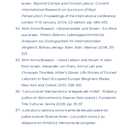
Israel»,
Beyond Camps and Forced Labour: Current
International Research on Survivors of Nazi
Persecution
, Proceedings of the international conference,
London 11-13 January 2006, CD edition, pp. 485-495.
With Amia Boasson
, «Sklavenarbeit und Shoah – Ein Blick
aus Israel»
,
Hitlers Sklaven: Lebensgeschichtliche
Analysen zur Zwangsarbeit im internationalen
Vergleich
, Böhlau Verlag» Wien, Köln, Weimar 2008, 311-
323.
With Amia Boasson,
«Slave Labour and Shoah: A View
from Israel»,
Alexander von Plato, Almut Leh and
Christoph Thonfeld,
Hitler’s Slaves: Life Stories of Forced
Laborers in Nazi Occupied Europe
, Berghahn Books:
New York and Oxford, 2010, 338-350
“
Los turcos en Iberoamérica: el legado del
millet
”,
Árabes y
judíos en Iberoamerica
, Raanan Rein (coord.), Fundación
Tres Culturas: Sevilla 2008, pp. 39-57.
«
Literatura rabínica como fuente de estudio sobre los
judíos sirios en Buenos Aires»,
Los judíos sirios y su
diáspora en América
, Memorias de congreso