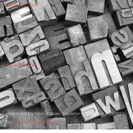
SERVICIOS
Judaica
Eventos
Memoria
Donativos
CONTACTO
Amilat.info@gmail.com
Copyright © 2019 AMILAT
Powered by
| Design
Michal Ozeri, Paulette K. Schuster
by
michalozdesign.com