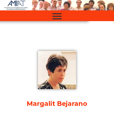
Ir
al
contenido
Margalit Bejarano​