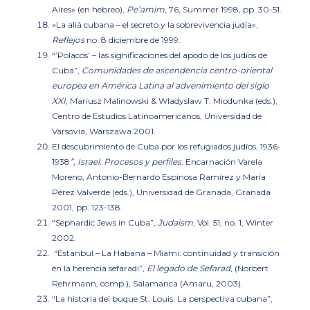
Aires»
(en hebreo),
Pe’amim
, 76, Summer 1998, pp. 30-51.
«La aliá cubana – el secreto y la sobrevivencia judía»
,
Reflejos
no. 8 diciembre de 1999.
“’Polacos’ – las significaciones del apodo de los judíos de
Cuba”
,
Comunidades de ascendencia centro-oriental
europea en América Latina al advenimiento del siglo
XXI
, Mariusz Malinowski & Wladyslaw T. Miodunka (eds.),
Centro de Estudios Latinoamericanos, Universidad de
Varsovia, Warszawa 2001.
El descubrimiento de Cuba por los refugiados judíos, 1936-
1938
”,
Israel. Procesos y perfiles
, Encarnación Varela
Moreno, Antonio-Bernardo Espinosa Ramírez y María
Pérez Valverde (eds.), Universidad de Granada, Granada
2001, pp. 123-138.
“Sephardic Jews in Cuba”
,
Judaism
, Vol. 51, no. 1, Winter
2002.
“Estanbul – La Habana – Miami: continuidad y transición
en la herencia sefaradí”
,
El legado de Sefarad
, (Norbert
Rehrmann, comp.), Salamanca (Amaru, 2003).
“La historia del buque St. Louis: La perspectiva cubana”
,