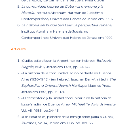
de cambios
, Iberoamericana Vervuert: Madrid 2011
La comunidad hebrea de Cuba – la memoria y la
historia
,
Instituto Abraham Harman de Juda
í
smo
Contempor
á
neo, Universidad Hebrea de Jerusalem, 1996
La historia del buque San Luis: La perspectiva cubana
,
Instituto Abraham Harman de Judaísmo
Contemporáneo, Universidad Hebrea de Jerusalem, 1999.
Artículos
«Judíos sefardíes en la Argentina»
(en hebreo),
Bitfuzoth
Hagola
, 85/86, Jerusalem 1978, pp.124-142.
«La historia de la comunidad ladino parlante en Buenos
Aires
(1930-1945)» (en hebreo), Issachar Ben-Ami (ed.),
The
Sephardi and Oriental Jewish Heritage
, Magnes Press,
Jerusalem 1982, pp. 161-170.
«El cementerio y la unidad comunitaria en la historia de
los sefaradim de Buenos Aires»
Michael
, Tel Aviv University
Vol. VIII, 1983, pp.24-43.
«Los Sefaradíes, pioneros de la inmigración judía a Cuba»
,
Rumbos
, No. 14, Jerusalem 1985, pp. 107-122.