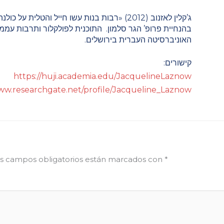
ג’קלין לאזנוב (2012)
«רבות בנות עשו חייל והטלית על כולנה
בהנחיית פרופ’ הגר סלמון.
התוכנית לפולקלור ותרבות עממ
האוניברסיטה העברית בירושלים.
קישורים:
https://huji.academia.edu/JacquelineLaznow
www.researchgate.net/profile/Jacqueline_Laznow
s campos obligatorios están marcados con
*