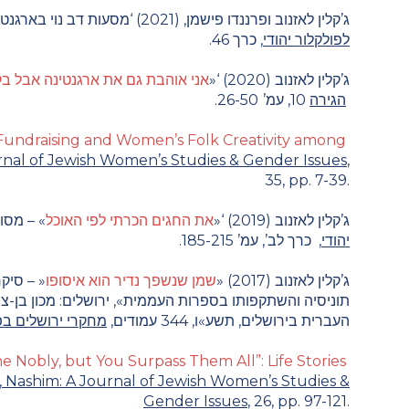
ג’קלין לאזנוב ופרננדו פישמן, (2021) ‘
מסעות דב נוי בארגנט
לפולקלור יהודי
, כרך 46.
ג’קלין לאזנוב (2020) ‘
«
אני אוהבת גם את ארגנטינה אבל בק
הגירה
10, עמ’
26-50.
 Fundraising and Women’s Folk Creativity among
rnal of Jewish Women’s Studies & Gender Issues
,
35, pp. 7-39.
ג’קלין
לאזנוב (2019) ‘
«
את החגים הכרתי לפי האוכל
»
– מסור
יהודי
,
כרך לב’, עמ’ 185-215
.
ג’קלין לאזנוב
(2017)
«
שמן שנשפך נדיר הוא איסופו
«
–
סיקר
תוניסיה והשתקפותו בספרות העממית», ירושלים: מכון בן-צ
העברית בירושלים, תשע»ו, 344
עמ
ודים,
מחקרי ירושלים בפו
obly, but You Surpass Them All”: Life Stories
,
Nashim: A Journal of Jewish Women’s Studies &
Gender Issues
, 26, pp. 97-121.