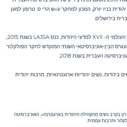
הודית בניו יורק, המכון למחקר ע»ש הרי ס. טרומן למען
רית בירושלים.
מרצה ומשתתפת בכנסים אקדמיים. ביניהם הקונגרס העולמי ה- XVII למדעי היהדות, כנס LAJSA בשנת 2015,
הקונגרס הבין-אוניברסיטאי השנתי המוקדש לחקר הפולקלור
רסיטה העברית בשנת 2018.
ים ביהדות, נשים יהודיות-ארגנטינאיות, תרבות יהודית
כרון בקרב נשים מהקהילה היהודית בארגנטינה»
, האוניברסיטה
לקלור ותרבות עממית
.