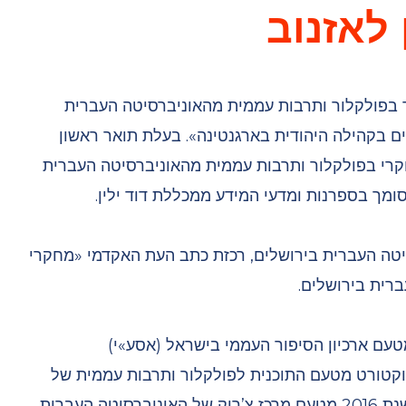
 לאזנוב
ור בפולקלור ותרבות עממית מהאוניברסיטה העברית
שים בקהילה היהודית בארגנטינה». בעלת תואר ראשון
חקרי בפולקלור ותרבות עממית מהאוניברסיטה העברית
מך בספרנות ומדעי המידע ממכללת דוד ילין.
טה העברית בירושלים, רכזת כתב העת האקדמי «מחקרי
ברית בירושלים.
טעם ארכיון הסיפור העממי בישראל (אסע»י)
וקטורט מטעם התוכנית לפולקלור ותרבות עממית של
האוניברסיטה העברית בירושלים. «עמיתת הרצל» לשנת 2016 מטעם מרכז צ’ריק של האוניברסיטה העברית