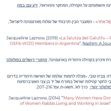
ינה והשפעתם על הקהילה, המחקר וההוראה’
,
ידע עם: במה
ול אחר
«
– המעבר הבין-תרבותי של עולות מארגנטינה לישראל’
,
Jacqueline Laznow, (2019)
«
La Jalutza del Galuth» –
OSFA-WIZO Members in Argentina
”
,
Nashim: A Jou
ת וזיכרון בקהילה היהודית בארגנטינה’,
מחקרי ירושלים בפולקלור
ה: צביה טובי, «מכלה לחמות: עולמה של האישה היהודייה בדרום
בי לחקר קהילות ישראל במזרח של יד בן צבי האוניברסיטה
לקלור יהודי
,
כרך לא’, תשע»ח, עמ’ 207-216
.
Jacqueline Laznow, (2014) ‘
“
Many Women Have Done N
of Women Rabbis Living and Working in Israel
‘